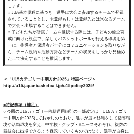
します。
○ JBA基本規程に基づき、選手は大会に参加するチームで登録
されていることとし、未登録もしくは登録先とは異なるチーム
で大会へ出場することはできません。
○ 子どもたちが所属チームを選択する際には、子どもの健全育
成に向けた視点で、楽しくバスケットボールが行える環境を第
一に、指導者と保護者が十分にコミュニケーションを取りなが
ら、チーム規約や活動方針などチームの状況をしっかり見極め
た上で決定することを推奨します。
＜「U15カテゴリー中期方針2025」特設ページ＞
http://u15.japanbasketball.jp/u15policy2025/
■特記事項（補足）
○ 今回のU15カテゴリー移籍運用細則の一部改定は、U15カテゴリ
ー中期方針2025にてお示しのとおり、選手が度々移籍をして指導環
境や活動環境を変え、中学校・クラブ・Bユースそれぞれ、複数の
競技会に出場できるよう容認していくものではなく、選手が自身に