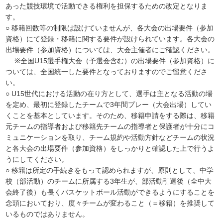
あった競技環境で活動できる権利を担保するための改定となりま
す。
○ 移籍回数等の制限は設けていませんが、各大会の出場要件（参加
資格）にて登録・移籍に関する要件が設けられています。各大会の
出場要件（参加資格）については、大会主催者にご確認ください。
※全国U15選手権大会（予選会含む）の出場要件（参加資格）に
ついては、全国統一した要件となっておりますのでご留意くださ
い。
○ U15世代における活動の在り方として、選手は主となる活動の場
を定め、最初に登録したチームで3年間プレー（大会出場）してい
くことを基本としています。そのため、移籍申請をする際は、移籍
元チームの指導者および移籍先チームの指導者と保護者が十分にコ
ミュニケーションを取り、チーム規約や活動方針などチームの状況
と各大会の出場要件（参加資格）をしっかりと確認した上で行うよ
うにしてください。
○ 移籍は所定の手続きをもって認められますが、原則として、中学
校（部活動）のチームに所属する3年生が、部活動引退後（全中大
会終了後）も長くバスケットボール活動ができるようにすることを
念頭においており、度々チームが変わること（＝移籍）を推奨して
いるものではありません。