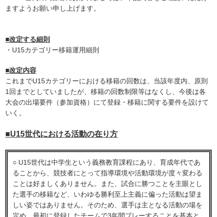
ますようお願い申し上げます。
■改定する細則
・U15カテゴリー移籍運用細則
■改定内容
これまでU15カテゴリーにおける移籍の回数は、当該年度内、原則
1回までとしていましたが、移籍の回数制限等はなくし、今後は各
大会の出場要件（参加資格）にて登録・移籍に関する要件を設けて
いく。
■U15世代における活動の在り方
○ U15世代は中学生という義務教育課程にあり、育成年代であ
ることから、競技者にとって指導環境や活動環境が度々変わる
ことは好ましくありません。また、試合に勝つことを主眼とし
た選手の移籍など、いわゆる勝利至上主義に偏った活動は望ま
しい姿ではありません。そのため、選手は主となる活動の場を
定め、最初に登録したチームで3年間プレーすることを基本と