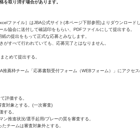
資格を取り消す場合があります。
Excelファイル］はJBA公式サイト(本ページ下部参照)よりダウンロー
ール協会に送付して確認印をもらい、PDFファイルにして提出する。
紙の提出をもって正式な応募とみなします。
がすべて行われていても、応募完了とはなりません。
。
にまとめて提出する。
JBA推薦枠チーム「応募書類受付フォーム（WEBフォーム）」にアクセ
けて評価する。
審査対象とする。(一次審査)
評価する。
マン推進状況/選手起用/プレーの質を審査する。
ったチームは審査対象外とする。