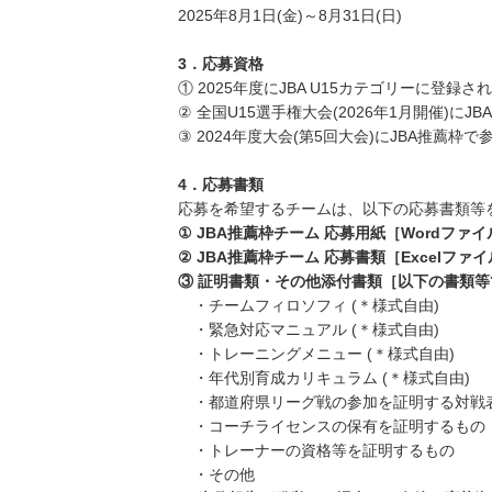
2025年8月1日(金)～8月31日(日)
3．応募資格
① 2025年度にJBA U15カテゴリーに登録
② 全国U15選手権大会(2026年1月開催
③ 2024年度大会(第5回大会)にJBA推薦
4．応募書類
応募を希望するチームは、以下の応募書類等
① JBA推薦枠チーム 応募用紙［Wordファイ
② JBA推薦枠チーム 応募書類［Excelファ
③ 証明書類・その他添付書類［以下の書類等
・チームフィロソフィ (＊様式自由)
・緊急対応マニュアル (＊様式自由)
・トレーニングメニュー (＊様式自由)
・年代別育成カリキュラム (＊様式自由)
・都道府県リーグ戦の参加を証明する対戦表等
・コーチライセンスの保有を証明するもの
・トレーナーの資格等を証明するもの
・その他