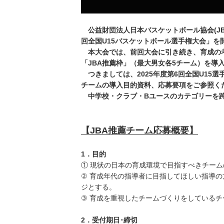
公益財団法人日本バスケットボール協会(JBA)で
回全国U15バスケットボール選手権大会」を
本大会では、前回大会に引き続き、育成の考
「JBA推薦枠」（最大男女各5チーム）を導
つきましては、2025年度第6回全国U15
チームの導入目的資料、応募要項をご参照く
中学校・クラブ・Bユースのカテゴリーを跨
【JBA推薦チーム応募概要】
1．目的
① 現状の日本の育成環境で目指すべきチー
② 育成年代の指導者に目指してほしい指導
ジとする。
③ 育成を重視したチームづくりをしている
2．受付期日･締切