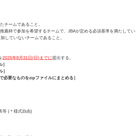
されたチームであること。
)にJBA推薦枠で参加を希望するチームで、JBAが定める必須基準を満たし
枠で参加していないチームであること。
を
2025年8月31日(日)までに
提出する。
ル］
イル］
で必要なものをzipファイルにまとめる］
 (＊様式自由)