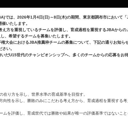
は、2026年1月4日(日)～8日(木)の期間、東京都調布市において「Jr.
開催いたします。
え方を重視しているチームを評価し、育成過程を重視するJBAからの
入し、希望するチームを募集いたします。
選手権大会におけるJBA推薦枠チームの募集について、下記の通りお知ら
ださい。
いだU15世代のチャンピオンシップへ、多くのチームからの応募をお
ムの在り方を示し、世界水準の育成基準を目指す。
の方向性を示し、勝敗のみにこだわる考え方から、育成過程を重視する考
チームを評価し、育成世代では勝敗や結果が唯一の評価基準ではないこと