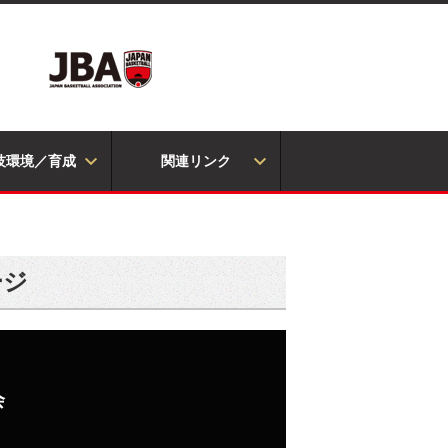
技環境／育成
関連リンク
ージ
会