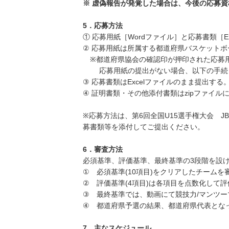
※ 虚偽報告が発覚した場合は、今後の応募
5．応募方法
① 応募用紙［Wordファイル］と応募書類［
② 応募用紙は所属する都道府県バスケットボ
※都道府県協会の確認印が押印された応募用
応募用紙の提出がない場合、以下の手続き
③ 応募書類はExcelファイルのまま提出する
④ 証明書類・その他添付書類はzipファイル
※応募方法は、第6回全国U15選手権大会 
募書類等を添付してご提出ください。
6．審査方法
必須基準、評価基準、最終基準の3段階を設
① 必須基準(10項目)をクリアしたチームを
② 評価基準(4項目)は各項目を点数化して
③ 最終基準では、動画にて競技力/マンツー
④ 都道府県予選の結果、都道府県代表とな
7．主なスケジュール